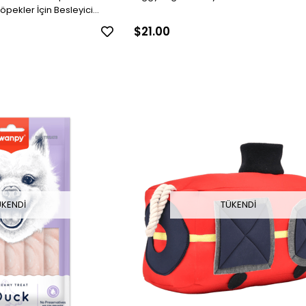
öpekler İçin Besleyici
$21.00
TÜKENDI
ÜKENDI