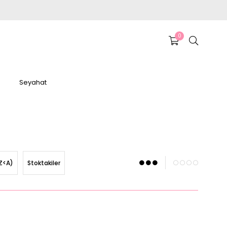
0
Seyahat
Z<A)
Stoktakiler