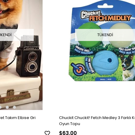
ÜKENDI
TÜKENDI
t Takım Elbise Gri
Chuckit Chuckit! Fetch Medley 3 Farklı 
Oyun Topu
$63.00