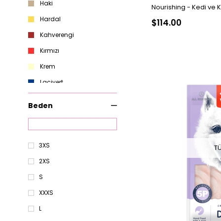
Haki
Nourishing - Kedi ve K
Şampuan
Hardal
$114.00
Kahverengi
Kırmızı
Krem
Lacivert
Lila
Beden
Mavi
Mint Yeşil
3XS
Mor
T
2XS
Pembe
S
XXXS
L