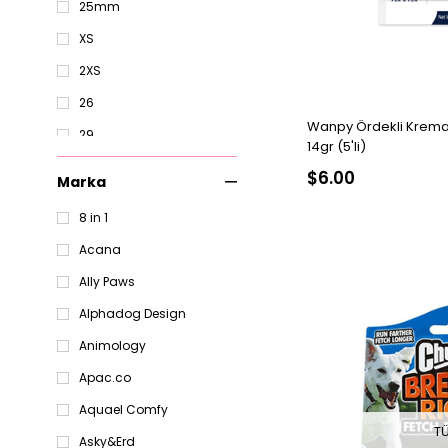
25mm
XS
2XS
26
Wanpy Ördekli Krem
29
14gr (5'li)
35
$6.00
Marka
45
8 in 1
47
Acana
50
Ally Paws
2
Alphadog Design
Animology
Apac.co
Aquael Comfy
T
Asky&Erd