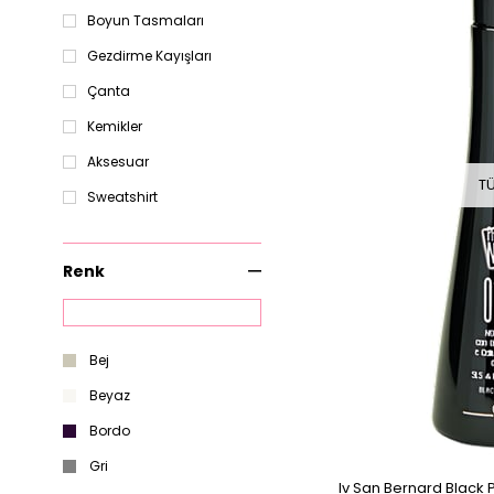
Boyun Tasmaları
Gezdirme Kayışları
Çanta
Kemikler
Aksesuar
T
Sweatshirt
Kumaş ve Peluş
Oyuncaklar
Renk
Yavru Köpek Mamaları
Tuvalet Eğitimi
Otomatik Tasmalar
Bej
Toplar
Beyaz
Tahılsız Köpek Mamaları
Bordo
Gri
Iv San Bernard Black