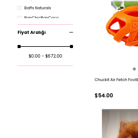
Baffs Naturals
BonChicBonCoco
Can's
Fiyat Aralığı
Caviara
Chuckit!
$0.00 - $672.00
Curli
Dog And The City
Chuckit Air Fetch Foo
$54.00