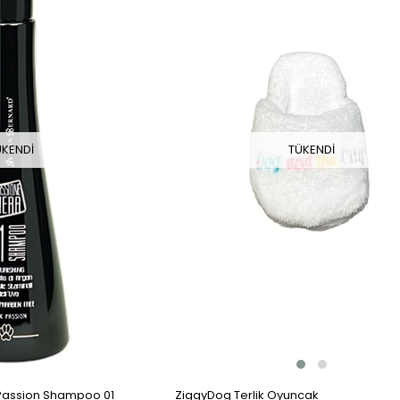
TÜKENDI
ÜKENDI
ZiggyDog Terlik Oyuncak
 Passion Shampoo 01