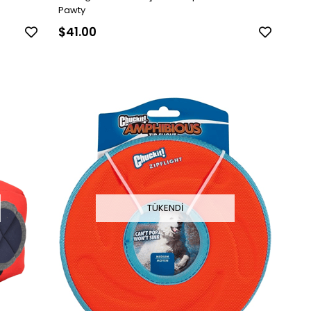
Pawty
$41.00
TÜKENDI