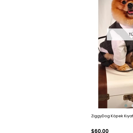
T
ZiggyDog Köpek Kıyafe
$60.00