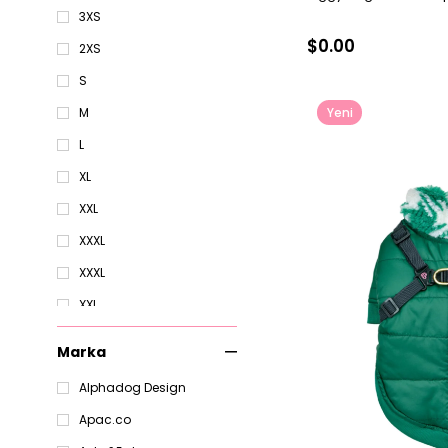
3XS
Siyah
$0.00
2XS
Turuncu
S
Yeni
M
Ürün
L
XL
XXL
XXXL
XXXL
XXL
XXS
Marka
XS
Alphadog Design
S
Apac.co
M