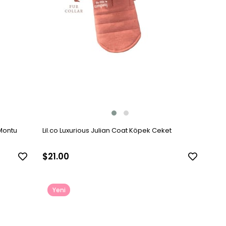
 Montu
Lil.co Luxurious Julian Coat Köpek Ceket
$21.00
Yeni
Ürün