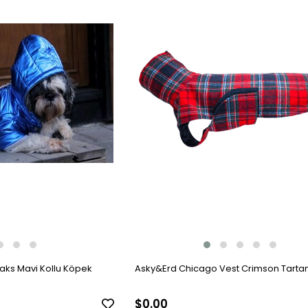
Saks Mavi Kollu Köpek
Asky&Erd Chicago Vest Crimson Tartan
$0.00