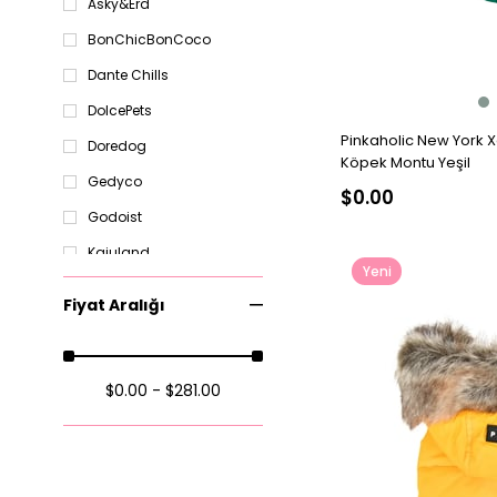
Asky&Erd
L
BonChicBonCoco
Dante Chills
DolcePets
Pinkaholic New York 
Doredog
Köpek Montu Yeşil
Gedyco
$0.00
Godoist
Kajuland
Yeni
Lilco
Ürün
Fiyat Aralığı
Lindodogs
Little monsters
$0.00 - $281.00
Lolidogs
Lorico