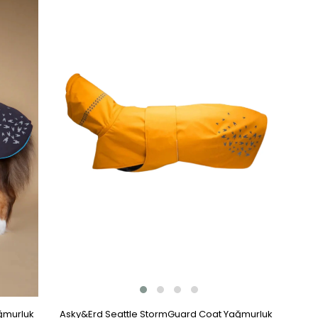
Ürün
ğmurluk
Asky&Erd Seattle StormGuard Coat Yağmurluk