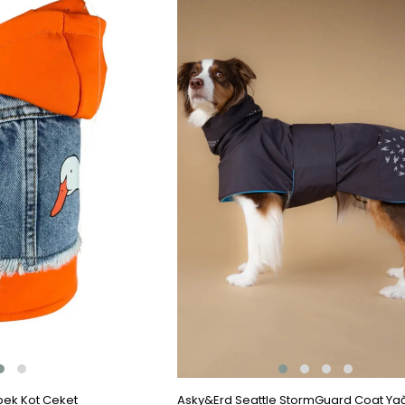
Ürün
pek Kot Ceket
Asky&Erd Seattle StormGuard Coat Ya