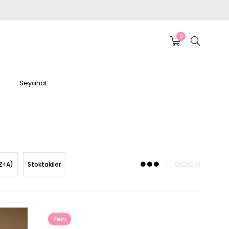
0
Seyahat
Z<A)
Stoktakiler
Yeni