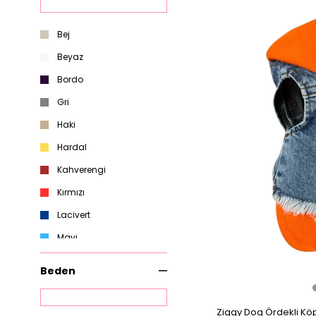
Ürün
Bej
Beyaz
Bordo
Gri
Haki
Hardal
Kahverengi
Kırmızı
Lacivert
Mavi
Mor
Beden
Pembe
Sarı
Ziggy Dog Ördekli Kö