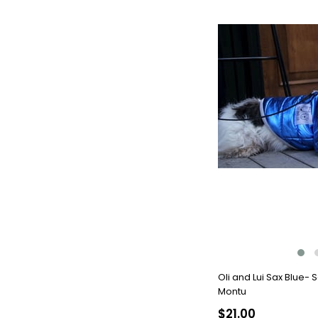
Oli and Lui Sax Blue- 
Montu
$21.00