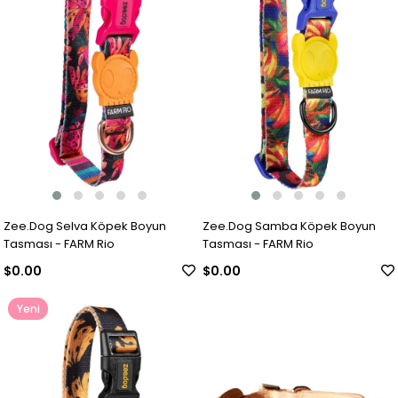
Zee.Dog Selva Köpek Boyun
Zee.Dog Samba Köpek Boyun
Tasması - FARM Rio
Tasması - FARM Rio
$0.00
$0.00
Yeni
Ürün