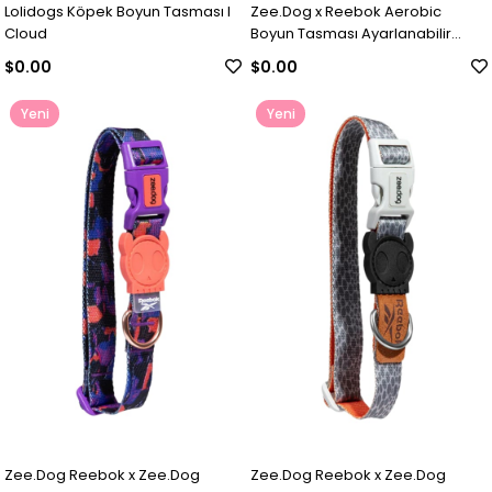
Lolidogs Köpek Boyun Tasması I
Zee.Dog x Reebok Aerobic
Cloud
Boyun Tasması Ayarlanabilir
Köpek Tasması
$0.00
$0.00
Yeni
Yeni
Ürün
Ürün
Zee.Dog Reebok x Zee.Dog
Zee.Dog Reebok x Zee.Dog