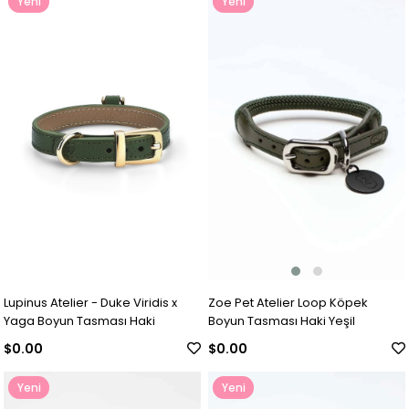
Yeni
Yeni
Ürün
Ürün
Zoe Pet Atelier Loop Köpek
Lupinus Atelier - Duke Viridis x
Boyun Tasması Haki Yeşil
Yaga Boyun Tasması Haki
$0.00
$0.00
Yeni
Yeni