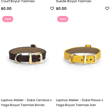
Court Boyun Tasması
Suede Boyun Tasması
$0.00
$0.00
Yeni
Yeni
Ürün
Ürün
Lupinus Atelier - Duke Cerasus x
Lupinus Atelier - Duke Flavus x
Yaga Boyun Tasması Bordo
Yaga Boyun Tasması Sarı