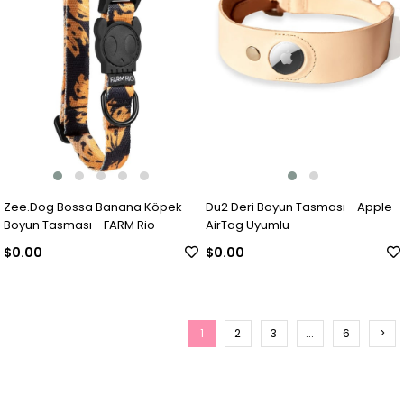
Zee.Dog Bossa Banana Köpek
Du2 Deri Boyun Tasması - Apple
Boyun Tasması - FARM Rio
AirTag Uyumlu
$0.00
$0.00
1
2
3
...
6
>