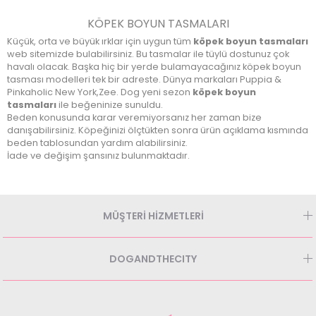
KÖPEK BOYUN TASMALARI
Küçük, orta ve büyük ırklar için uygun tüm
köpek boyun tasmaları
web sitemizde bulabilirsiniz. Bu tasmalar ile tüylü dostunuz çok
havalı olacak. Başka hiç bir yerde bulamayacağınız köpek boyun
tasması modelleri tek bir adreste. Dünya markaları Puppia &
Pinkaholic New York,Zee. Dog yeni sezon
köpek boyun
tasmaları
ile beğeninize sunuldu.
Beden konusunda karar veremiyorsanız her zaman bize
danışabilirsiniz. Köpeğinizi ölçtükten sonra ürün açıklama kısmında
beden tablosundan yardım alabilirsiniz.
İade ve değişim şansınız bulunmaktadır.
MÜŞTERİ HİZMETLERİ
DOGANDTHECITY