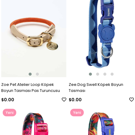
Zoe Pet Atelier Loop Köpek
Zee.Dog Swell Köpek Boyun
Boyun Tasması Pas Turuncusu
Tasması
$0.00
$0.00
Yeni
Yeni
Ürün
Ürün