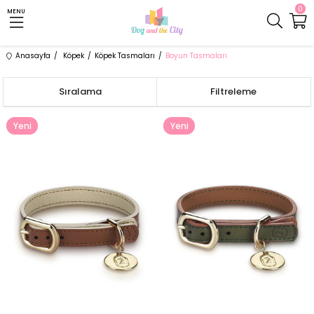
0
MENU
Anasayfa
Köpek
Köpek Tasmaları
Boyun Tasmaları
Sıralama
Filtreleme
Yeni
Yeni
Ürün
Ürün