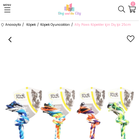
0
MENU
Anasayfa
Köpek
Köpek Oyuncakları
Ally Paws Köpekler İçin Diş İpi 25cm