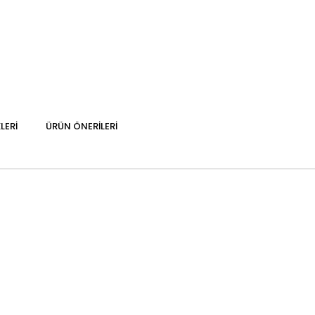
LERI
ÜRÜN ÖNERILERI