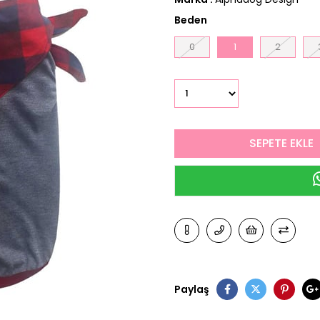
Beden
0
1
2
Paylaş