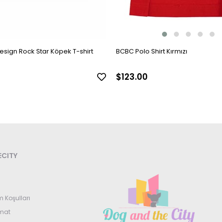
sign Rock Star Köpek T-shirt
BCBC Polo Shirt Kırmızı
$123.00
CITY
m Koşulları
imat