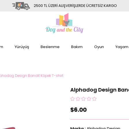
2500 TL ÜZERİ ALIŞVERİŞLERDE ÜCRETSİZ KARGO
im
Yürüyüş
Beslenme
Bakım
Oyun
Yaşam
phadog Design Bandit Köpek T-shirt
Alphadog Design Band
$6.00
Marka
:
Alphadog Design