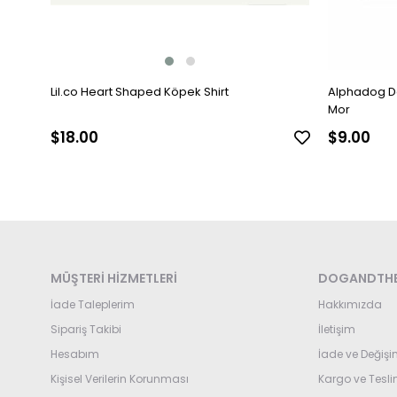
Lil.co Heart Shaped Köpek Shirt
Alphadog De
Mor
$18.00
$9.00
MÜŞTERİ HİZMETLERİ
DOGANDTHE
İade Taleplerim
Hakkımızda
Sipariş Takibi
İletişim
Hesabım
İade ve Değişi
Kişisel Verilerin Korunması
Kargo ve Tesl