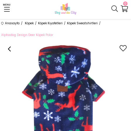
0
MENU
Anasayfa
Köpek
Köpek Kıyafetleri
Köpek Sweatshirtleri
Alphadog Design Deer Köpek Polar