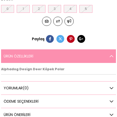
0
1
2
3
4
5
Paylaş
ÜRÜN ÖZELLIKLERI
Alphadog Design Deer Köpek Polar
YORUMLAR
(0)
ÖDEME SEÇENEKLERI
ÜRÜN ÖNERILERI