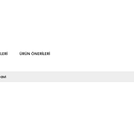
LERI
ÜRÜN ÖNERILERI
avi