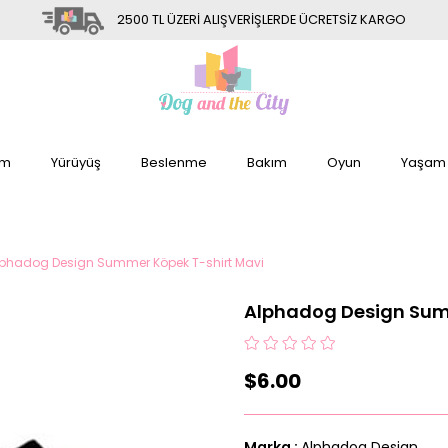
2500 TL ÜZERİ ALIŞVERİŞLERDE ÜCRETSİZ KARGO
im
Yürüyüş
Beslenme
Bakım
Oyun
Yaşam
lphadog Design Summer Köpek T-shirt Mavi
Alphadog Design Sum
$6.00
Marka
:
Alphadog Design