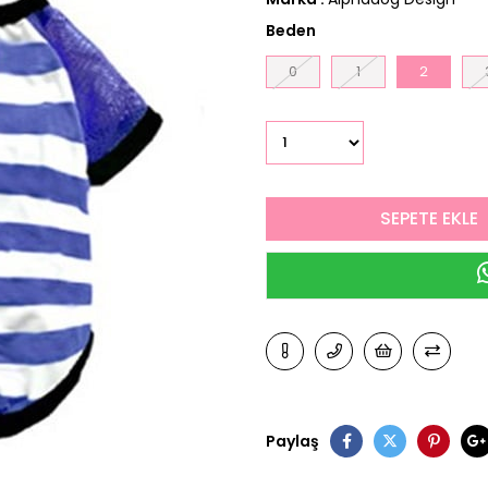
Beden
0
1
2
Paylaş