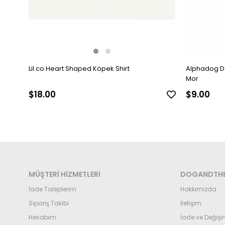
Lil.co Heart Shaped Köpek Shirt
Alphadog De
Mor
$18.00
$9.00
MÜŞTERİ HİZMETLERİ
DOGANDTHE
İade Taleplerim
Hakkımızda
Sipariş Takibi
İletişim
Hesabım
İade ve Değişi