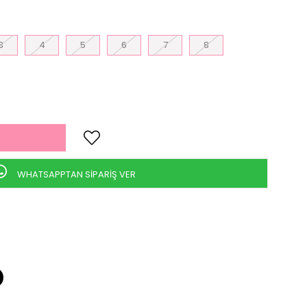
3
4
5
6
7
8
WHATSAPPTAN SİPARİŞ VER