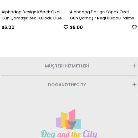
hadog Design Köpek Özel
Alphadog Design Köpek Özel
Alph
 Çamaşır Regl Külodu Blue
Gün Çamaşır Regl Külodu Palms
Bel 
rs
00
$6.00
$19
MÜŞTERİ HİZMETLERİ
DOGANDTHECITY