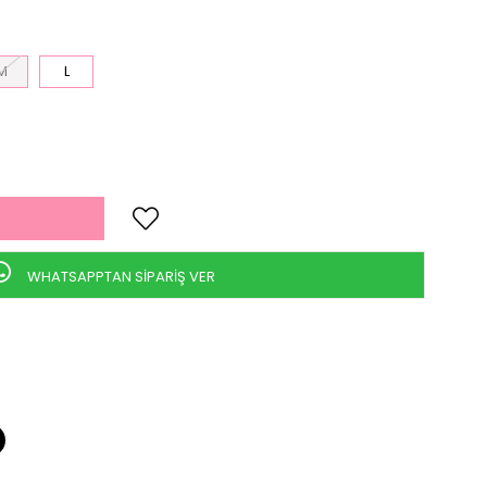
M
L
WHATSAPPTAN SİPARİŞ VER