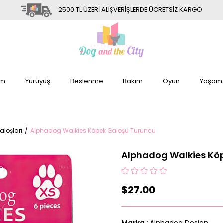
2500 TL ÜZERİ ALIŞVERİŞLERDE ÜCRETSİZ KARGO
im
Yürüyüş
Beslenme
Bakım
Oyun
Yaşam
aloşları
Alphadog Walkies Köpek Galoşu Turuncu
Alphadog Walkies Kö
$27.00
Marka
:
Alphadog Design