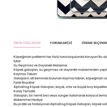
ÜRÜN ÖZELLIKLERI
YORUMLAR
(0)
ÖDEME SEÇENEK
Köpeğinizin patilerini her türlü hava koşulunda koruyun! Bu d
tutar.
Su Geçirmez ve Dayanıklı Malzeme:
Köpek galoşları, su geçirmez ve dayanıklı malzemeden yapılm
Kaymaz Taban:
Galoşların alt kısmında bulunan kaymaz taban, köpeğinizin zem
Farklı Boyutlar:
AlphaDog Köpek Galoşları, küçük, orta ve büyük boy köpekler i
Kolay Temizlik:
Galoşları, bir nemli bez veya sünger kullanarak kolayca temizley
Mükemmel Hediye:
Bu pratik ve fonksiyonel AlphaDog Köpek Galoşları, köpek sahi