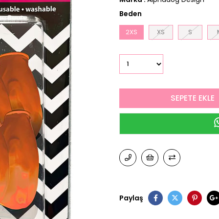
Beden
2XS
XS
S
Paylaş