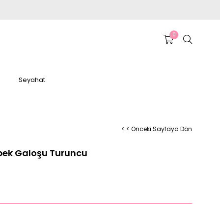
0
Seyahat
< < Önceki Sayfaya Dön
pek Galoşu Turuncu