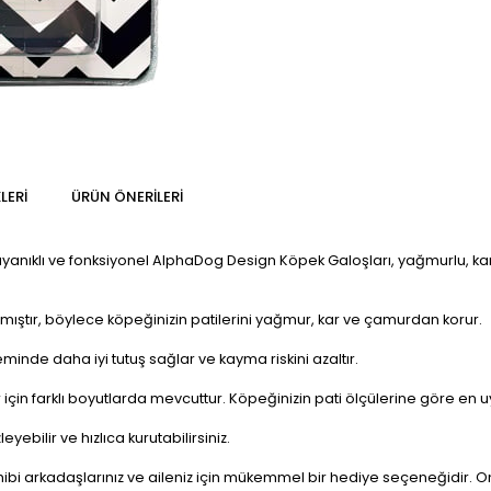
LERI
ÜRÜN ÖNERILERI
ayanıklı ve fonksiyonel AlphaDog Design Köpek Galoşları, yağmurlu, kar
ıştır, böylece köpeğinizin patilerini yağmur, kar ve çamurdan korur.
inde daha iyi tutuş sağlar ve kayma riskini azaltır.
çin farklı boyutlarda mevcuttur. Köpeğinizin pati ölçülerine göre en u
ebilir ve hızlıca kurutabilirsiniz.
bi arkadaşlarınız ve aileniz için mükemmel bir hediye seçeneğidir. Onla