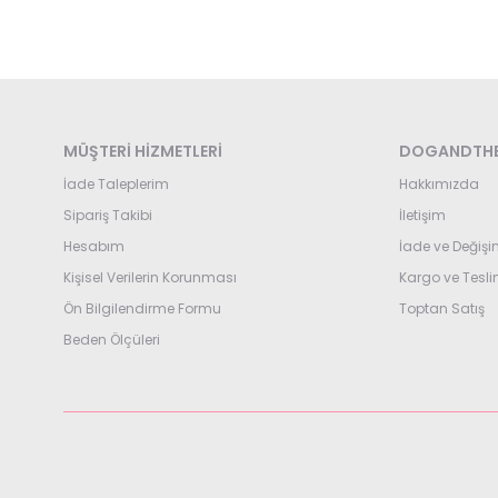
MÜŞTERİ HİZMETLERİ
DOGANDTHE
İade Taleplerim
Hakkımızda
Sipariş Takibi
İletişim
Hesabım
İade ve Değişi
Kişisel Verilerin Korunması
Kargo ve Tesl
Ön Bilgilendirme Formu
Toptan Satış
Beden Ölçüleri