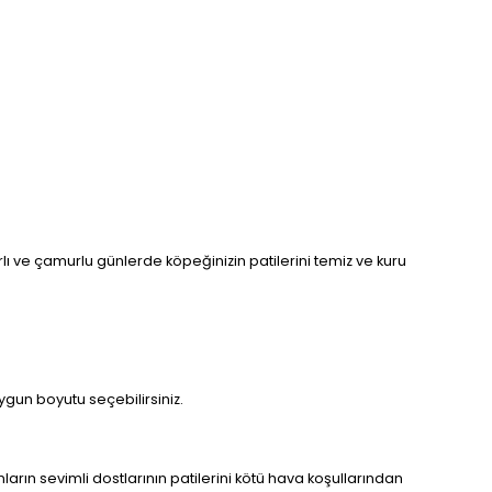
lı ve çamurlu günlerde köpeğinizin patilerini temiz ve kuru
ygun boyutu seçebilirsiniz.
rın sevimli dostlarının patilerini kötü hava koşullarından