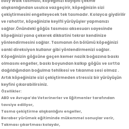
Easy Walk tasması, köpeğinizi kayışını çekme
alışkanlığından usulca vazgeçirir, köpeğinizin sizi
çekiştirmesini engelleyecek tek tasmadır. Kolayca giydirilir
ve rahattır, köpeğinizle keyifli yürüyüşler yapmanızı
sağlar.Önündeki göğüs tasması aksesuarı sayesinde
köpeğinizi yana çekerek dikkatini tekrar kendinize
yönlendirmesini sağlar. Tasmanın ön bölümü köpeğinizi
sanki direksiyon kullanır gibi yönlendirmenizi sağlar.
Köpeğinizin göğsüne geçen kemer nazik boğazına baskı
olmasını engeller, baskı boyundan kalkıp göğüs ve sırtta
dağıldığından boğulma tehlikesi ve tıkanma sesi olmaz .
Artık köpeğinizle sizi çekiştirmeden stressiz bir yürüyüşün
keyfini çıkarabilirsiniz.
Özellikler:
ABD ve Avrupa’da Veterinerler ve Eğitmenler tarafından
tavsiye ediliyor,
Tasma çekiştirme alışkanlığını engeller,
Beraber yürümek eğitiminde mükemmel sonuçlar verir,
Takması çıkartması kolaydır,