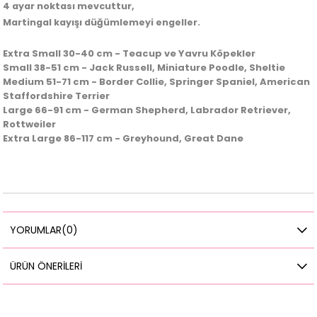
4 ayar noktası mevcuttur,
Martingal kayışı düğümlemeyi engeller.
Extra Small
30-40 cm - Teacup ve Yavru Köpekler
Small
38-51 cm - Jack Russell, Miniature Poodle, Sheltie
Medium
51-71 cm - Border Collie, Springer Spaniel, American
Staffordshire Terrier
Large 66-91 cm - German Shepherd, Labrador Retriever,
Rottweiler
Extra Large
86-117 cm - Greyhound, Great Dane
YORUMLAR
(0)
ÜRÜN ÖNERILERI