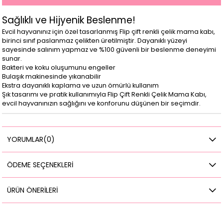
Sağlıklı ve Hijyenik Beslenme!
Evcil hayvanınız için özel tasarlanmış Flip çift renkli çelik mama kabı,
birinci sınıf paslanmaz çelikten üretilmiştir. Dayanıklı yüzeyi
sayesinde salınım yapmaz ve %100 güvenli bir beslenme deneyimi
sunar.
Bakteri ve koku oluşumunu engeller
Bulaşık makinesinde yıkanabilir
Ekstra dayanıklı kaplama ve uzun ömürlü kullanım
Şık tasarımı ve pratik kullanımıyla Flip Çift Renkli Çelik Mama Kabı,
evcil hayvanınızın sağlığını ve konforunu düşünen bir seçimdir.
YORUMLAR
(0)
ÖDEME SEÇENEKLERI
ÜRÜN ÖNERILERI