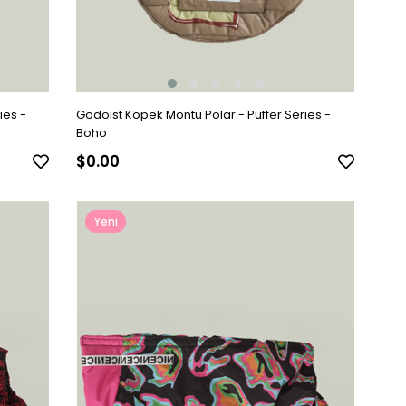
ies -
Godoist Köpek Montu Polar - Puffer Series -
Boho
$0.00
Yeni
Ürün