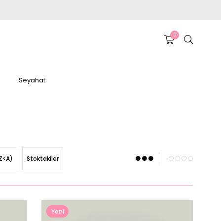
0
Seyahat
Z<A)
Stoktakiler
Yeni