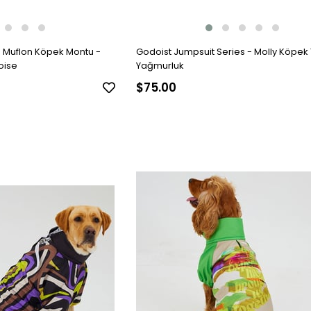
s Muflon Köpek Montu -
Godoist Jumpsuit Series - Molly Köpek
oise
Yağmurluk
$75.00