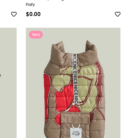
Flafy
$0.00
Yeni
Ürün