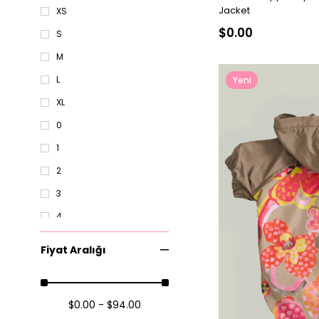
Jacket
XS
$0.00
S
M
L
Yeni
Ürün
XL
0
1
2
3
4
5
Fiyat Aralığı
6
7
$0.00 - $94.00
8