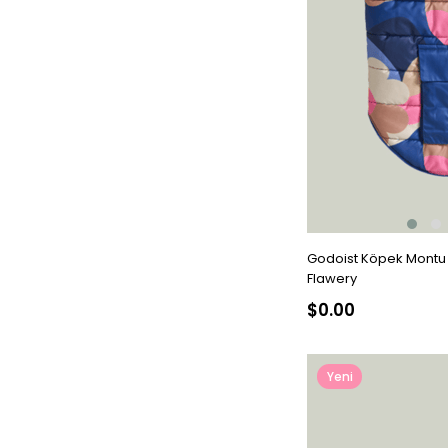
Godoist Köpek Montu P
Flawery
$0.00
Yeni
Ürün