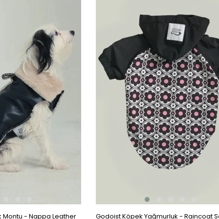
Ürün
 Montu - Nappa Leather
Godoist Köpek Yağmurluk - Raincoat Se