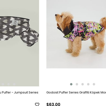
 Puffer - Jumpsuit Series
Godoist Puffer Series Graffiti Köpek Mo
$63.00