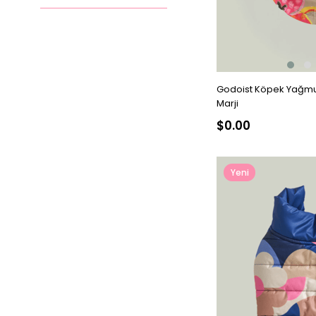
2XL
Godoist Köpek Yağmur
Marji
$0.00
Yeni
Ürün