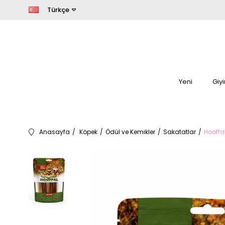
Türkçe
Yeni
Giy
Anasayfa
Köpek
Ödül ve Kemikler
Sakatatlar
Hooffa