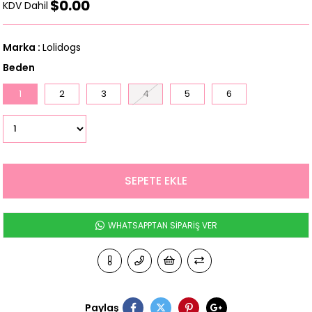
$0.00
KDV Dahil
Marka
:
Lolidogs
Beden
1
2
3
4
5
6
WHATSAPPTAN SİPARİŞ VER
Paylaş