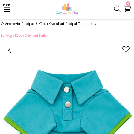
0
MENU
Anasayfa
Köpek
Köpek Kıyafetleri
Köpek T-shirtleri
Lolidogs Köpek Gömleği Sailor