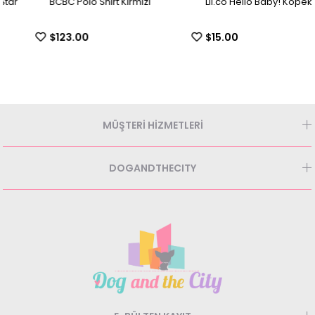
BCBC Polo Shirt Kırmızı
Lil.co Hello Baby! Köpek Shirt
$123.00
$15.00
MÜŞTERİ HİZMETLERİ
DOGANDTHECITY