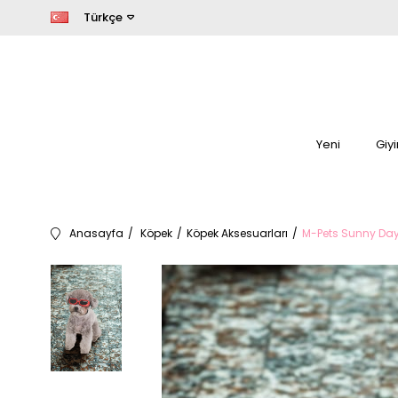
Türkçe
Yeni
Giy
Anasayfa
Köpek
Köpek Aksesuarları
M-Pets Sunny Dayt