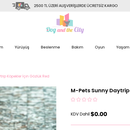
2500 TL ÜZERİ ALIŞVERİŞLERDE ÜCRETSİZ KARGO
im
Yürüyüş
Beslenme
Bakım
Oyun
Yaşam
rip Köpekler İçin Gözlük Red
M-Pets Sunny Daytrip 
$0.00
KDV Dahil