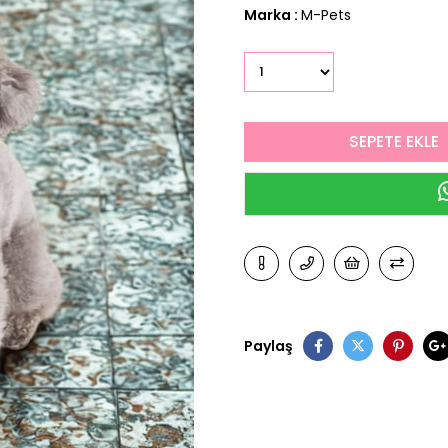
Marka
:
M-Pets
Paylaş