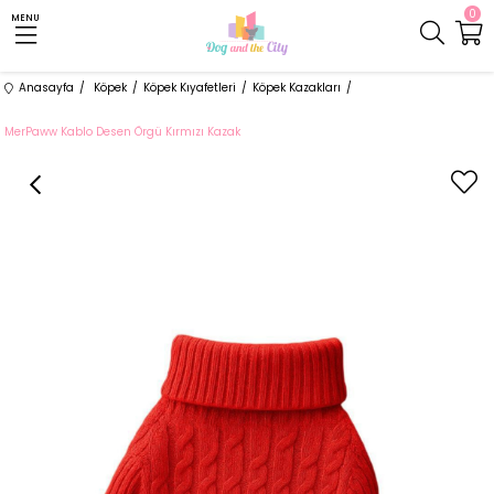
0
MENU
Anasayfa
Köpek
Köpek Kıyafetleri
Köpek Kazakları
MerPaww Kablo Desen Örgü Kırmızı Kazak