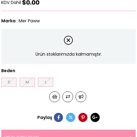
$0.00
KDV Dahil
Marka
:
Mer Paww
Ürün stoklarımızda kalmamıştır.
Beden
S
M
L
Paylaş