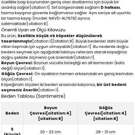
özellikle başı boynundan geniş olan dostlarımız için büyük bir
avantaj sağlar[citation:1]. Sırt bölgesindeki sağlam
D halkası
,
tasma kayışınızı güvenle bağlamanızı sağlar. Aynı seriye ait uyumlu
bir tasma kayışı (model: NAVD-AL7678) ayrıca
satılmaktadır[citation:8].
Önemli Uyarı ve Ölçü Kılavuzu
Bu ürün,
özellikle küçük ırk köpekler düşünülerek
tasarlanmıştır
[citation:1][citation:8]. Büyük bedenler dahi büyük
ırkları taşımak için uygun olmayabilir[citation:1]. Bu nedenle doğru
bedeni seçmek için aşağıdaki tabloyu referans alarak köpeğinizi
doğru şekilde ölçmeniz çok önemlidir[citation:1].
Boyun Çevresi:
Boynun vücutla birleştiği en alt kısmından (kafa
değil) ölçün[citation:1].
Göğüs Çevresi:
Ön ayakların hemen arkasındaki en geniş kısımdan
ölçün[citation:1].
Köpeğinizin ölçüleri iki beden arasında kalıyorsa,
bir üst bedeni
seçmeniz önerilir
[citation:1].
Beden Tablosu (Santimetre)
Boyun
Göğüs
Beden
Çevresi[citation:4]
Çevresi[citation:4]
[citation:8]
[citation:8]
S
20 - 22 cm
28 - 31 cm
(Küçük)