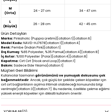
M
24 - 27 cm
34 - 47 cm
(Orta)
L
26 - 28 cm
42 - 45 cm
(Büyük)
Ürün Detayları
Marka:
Pinkaholic (Puppia üretimi)[citation:1][citation:6]
Model Kodu:
NAVD-HJ7678[citation:1][citation:4]
Renk:
Pembe (Indian Pink)[citation:1]
Dış Kumaş:
%65 Polyester, %35 Pamuk[citation:4][citation:8]
İç Astar:
%100 Polyester (Polar)[citation:4][citation:8]
Kapatma:
Cırt Cırt (Hook and Loop)[citation:1]
Bakım:
Sadece Elde Yıkama[citation:1]
Müşteri Geri Bildirimi
Kullanıcılar tasmanın
görünümünü ve yumuşak dokusunu çok
beğenmektedir
. Ancak, çok güçlü bir şekilde çeken köpekler için
cırt cırt bağlantıların açılma ihtimali olabileceği konusunda bilgi
verilmiştir[citation:3][citation:7]. Bu nedenle, özellikle çekme eğilimi
yüksek enerjili köpekler için dikkatli kullanım önerilir.
YORUMLAR
(0)