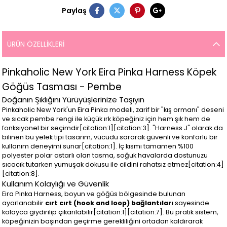
Paylaş
ÜRÜN ÖZELLIKLERI
Pinkaholic New York Eira Pinka Harness Köpek
Göğüs Tasması - Pembe
Doğanın Şıklığını Yürüyüşlerinize Taşıyın
Pinkaholic New York'un Eira Pinka modeli, zarif bir "kış ormanı" deseni
ve sıcak pembe rengi ile küçük ırk köpeğiniz için hem şık hem de
fonksiyonel bir seçimdir[citation:1][citation:3]. "Harness J" olarak da
bilinen bu yelek tipi tasarım, vücudu sararak güvenli ve konforlu bir
kullanım deneyimi sunar[citation:1]. İç kısmı tamamen %100
polyester polar astarlı olan tasma, soğuk havalarda dostunuzu
sıcacık tutarken yumuşak dokusu ile cildini rahatsız etmez[citation:4]
[citation:8].
Kullanım Kolaylığı ve Güvenlik
Eira Pinka Harness, boyun ve göğüs bölgesinde bulunan
ayarlanabilir
cırt cırt (hook and loop) bağlantıları
sayesinde
kolayca giydirilip çıkarılabilir[citation:1][citation:7]. Bu pratik sistem,
köpeğinizin başından geçirme gerekliliğini ortadan kaldırarak