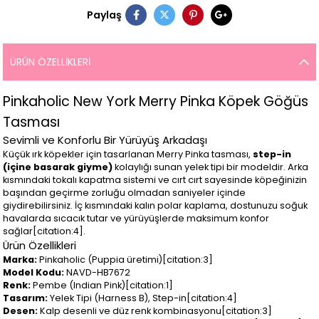
Paylaş
ÜRÜN ÖZELLIKLERI
Pinkaholic New York Merry Pinka Köpek Göğüs
Tasması
Sevimli ve Konforlu Bir Yürüyüş Arkadaşı
Küçük ırk köpekler için tasarlanan Merry Pinka tasması,
step-in
(içine basarak giyme)
kolaylığı sunan yelek tipi bir modeldir. Arka
kısmındaki tokalı kapatma sistemi ve cırt cırt sayesinde köpeğinizin
başından geçirme zorluğu olmadan saniyeler içinde
giydirebilirsiniz. İç kısmındaki kalın polar kaplama, dostunuzu soğuk
havalarda sıcacık tutar ve yürüyüşlerde maksimum konfor
sağlar[citation:4].
Ürün Özellikleri
Marka:
Pinkaholic (Puppia üretimi)[citation:3]
Model Kodu:
NAVD-HB7672
Renk:
Pembe (Indian Pink)[citation:1]
Tasarım:
Yelek Tipi (Harness B), Step-in[citation:4]
Desen:
Kalp desenli ve düz renk kombinasyonu[citation:3]