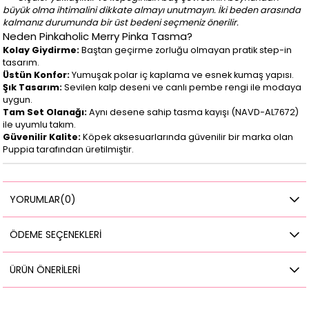
büyük olma ihtimalini dikkate almayı unutmayın. İki beden arasında
kalmanız durumunda bir üst bedeni seçmeniz önerilir.
Neden Pinkaholic Merry Pinka Tasma?
Kolay Giydirme:
Baştan geçirme zorluğu olmayan pratik step-in
tasarım.
Üstün Konfor:
Yumuşak polar iç kaplama ve esnek kumaş yapısı.
Şık Tasarım:
Sevilen kalp deseni ve canlı pembe rengi ile modaya
uygun.
Tam Set Olanağı:
Aynı desene sahip tasma kayışı (NAVD-AL7672)
ile uyumlu takım.
Güvenilir Kalite:
Köpek aksesuarlarında güvenilir bir marka olan
Puppia tarafından üretilmiştir.
YORUMLAR
(0)
ÖDEME SEÇENEKLERI
ÜRÜN ÖNERILERI