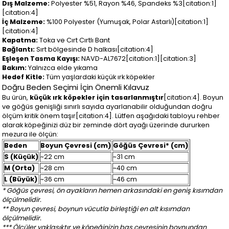
Dış Malzeme:
Polyester %51, Rayon %46, Spandeks %3[citation:1]
[citation:4]
İç Malzeme:
%100 Polyester (Yumuşak, Polar Astarlı)[citation:1]
[citation:4]
Kapatma:
Toka ve Cırt Cırtlı Bant
Bağlantı:
Sırt bölgesinde D halkası[citation:4]
Eşleşen Tasma Kayışı:
NAVD-AL7672[citation:1][citation:3]
Bakım:
Yalnızca elde yıkama
Hedef Kitle:
Tüm yaşlardaki küçük ırk köpekler
Doğru Beden Seçimi İçin Önemli Kılavuz
Bu ürün,
küçük ırk köpekler için tasarlanmıştır
[citation:4]. Boyun
ve göğüs genişliği sınırlı sayıda ayarlanabilir olduğundan doğru
ölçüm kritik önem taşır[citation:4]. Lütfen aşağıdaki tabloyu rehber
alarak köpeğinizi düz bir zeminde dört ayağı üzerinde dururken
mezura ile ölçün:
Beden
Boyun Çevresi (cm)
Göğüs Çevresi* (cm)
S (Küçük)
~22 cm
~31 cm
M (Orta)
~28 cm
~40 cm
L (Büyük)
~36 cm
~46 cm
* Göğüs çevresi, ön ayakların hemen arkasındaki en geniş kısımdan
ölçülmelidir.
** Boyun çevresi, boynun vücutla birleştiği en alt kısımdan
ölçülmelidir.
*** Ölçüler yaklaşıktır ve köpeğinizin baş çevresinin boynundan