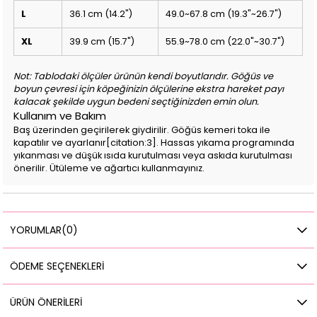
L
36.1 cm (14.2")
49.0~67.8 cm (19.3"~26.7")
XL
39.9 cm (15.7")
55.9~78.0 cm (22.0"~30.7")
Not: Tablodaki ölçüler ürünün kendi boyutlarıdır. Göğüs ve
boyun çevresi için köpeğinizin ölçülerine ekstra hareket payı
kalacak şekilde uygun bedeni seçtiğinizden emin olun.
Kullanım ve Bakım
Baş üzerinden geçirilerek giydirilir. Göğüs kemeri toka ile
kapatılır ve ayarlanır[citation:3]. Hassas yıkama programında
yıkanması ve düşük ısıda kurutulması veya askıda kurutulması
önerilir. Ütüleme ve ağartıcı kullanmayınız.
YORUMLAR
(0)
ÖDEME SEÇENEKLERI
ÜRÜN ÖNERILERI