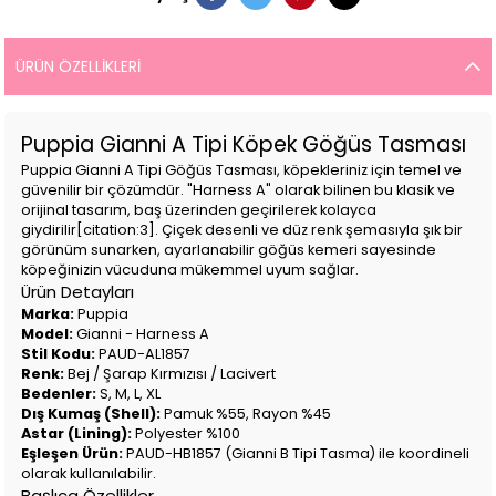
ÜRÜN ÖZELLIKLERI
Puppia Gianni A Tipi Köpek Göğüs Tasması
Puppia Gianni A Tipi Göğüs Tasması, köpekleriniz için temel ve
güvenilir bir çözümdür. "Harness A" olarak bilinen bu klasik ve
orijinal tasarım, baş üzerinden geçirilerek kolayca
giydirilir[citation:3]. Çiçek desenli ve düz renk şemasıyla şık bir
görünüm sunarken, ayarlanabilir göğüs kemeri sayesinde
köpeğinizin vücuduna mükemmel uyum sağlar.
Ürün Detayları
Marka:
Puppia
Model:
Gianni - Harness A
Stil Kodu:
PAUD-AL1857
Renk:
Bej / Şarap Kırmızısı / Lacivert
Bedenler:
S, M, L, XL
Dış Kumaş (Shell):
Pamuk %55, Rayon %45
Astar (Lining):
Polyester %100
Eşleşen Ürün:
PAUD-HB1857 (Gianni B Tipi Tasma) ile koordineli
olarak kullanılabilir.
Başlıca Özellikler