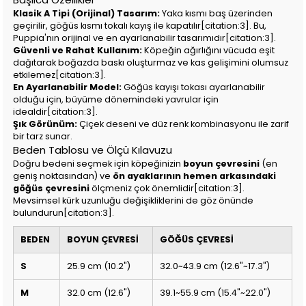
Klasik A Tipi (Orijinal) Tasarım:
Yaka kısmı baş üzerinden
geçirilir, göğüs kısmı tokalı kayış ile kapatılır[citation:3]. Bu,
Puppia'nın orijinal ve en ayarlanabilir tasarımıdır[citation:3].
Güvenli ve Rahat Kullanım:
Köpeğin ağırlığını vücuda eşit
dağıtarak boğazda baskı oluşturmaz ve kas gelişimini olumsuz
etkilemez[citation:3].
En Ayarlanabilir Model:
Göğüs kayışı tokası ayarlanabilir
olduğu için, büyüme dönemindeki yavrular için
idealdir[citation:3].
Şık Görünüm:
Çiçek deseni ve düz renk kombinasyonu ile zarif
bir tarz sunar.
Beden Tablosu ve Ölçü Kılavuzu
Doğru bedeni seçmek için köpeğinizin
boyun çevresini
(en
geniş noktasından) ve
ön ayaklarının hemen arkasındaki
göğüs çevresini
ölçmeniz çok önemlidir[citation:3].
Mevsimsel kürk uzunluğu değişikliklerini de göz önünde
bulundurun[citation:3].
BEDEN
BOYUN ÇEVRESİ
GÖĞÜS ÇEVRESİ
S
25.9 cm (10.2")
32.0~43.9 cm (12.6"~17.3")
M
32.0 cm (12.6")
39.1~55.9 cm (15.4"~22.0")