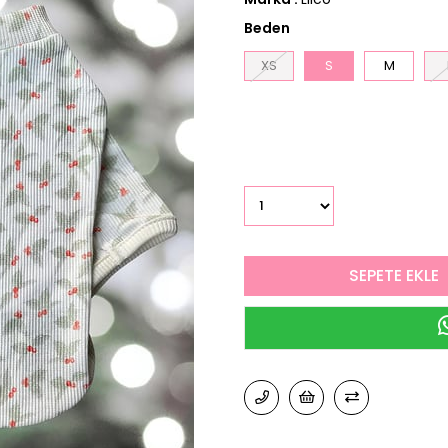
Beden
XS
S
M