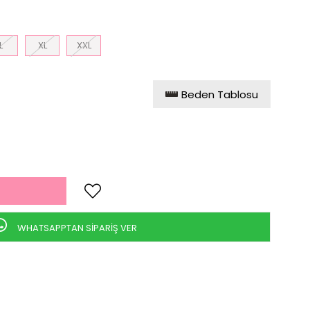
L
XL
XXL
Beden Tablosu
WHATSAPPTAN SİPARİŞ VER