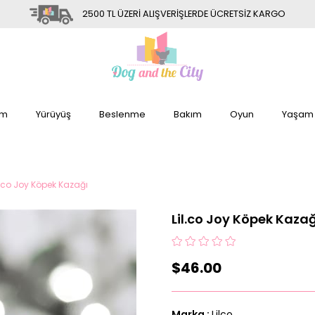
2500 TL ÜZERİ ALIŞVERİŞLERDE ÜCRETSİZ KARGO
im
Yürüyüş
Beslenme
Bakım
Oyun
Yaşam
l.co Joy Köpek Kazağı
Lil.co Joy Köpek Kazağ
$46.00
Marka
:
Lilco