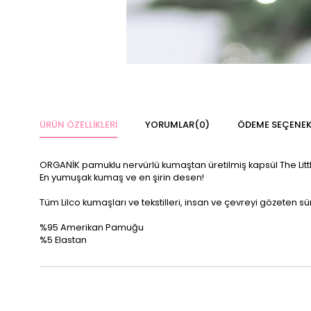
ÜRÜN ÖZELLIKLERI
YORUMLAR
(0)
ÖDEME SEÇENEK
ORGANİK pamuklu nervürlü kumaştan üretilmiş kapsül The L
En yumuşak kumaş ve en şirin desen!
Tüm Lilco kumaşları ve tekstilleri, insan ve çevreyi gözeten sür
%95 Amerikan Pamuğu
%5 Elastan