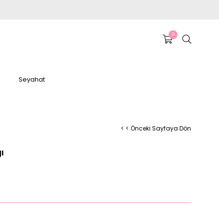
0
Seyahat
< < Önceki Sayfaya Dön
ı