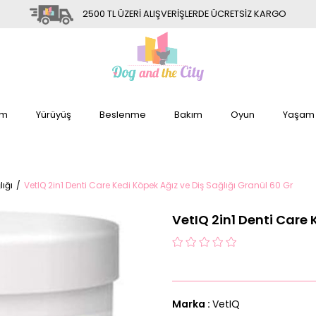
2500 TL ÜZERİ ALIŞVERİŞLERDE ÜCRETSİZ KARGO
im
Yürüyüş
Beslenme
Bakım
Oyun
Yaşam
lığı
VetIQ 2in1 Denti Care Kedi Köpek Ağız ve Diş Sağlığı Granül 60 Gr
VetIQ 2in1 Denti Care 
Marka
:
VetIQ