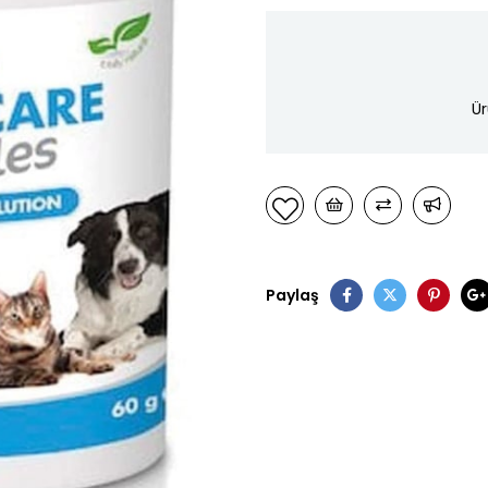
Ür
Paylaş