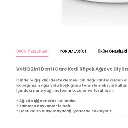
ÜRÜN ÖZELLIKLERI
YORUMLAR
(0)
ÜRÜN ÖNERILERI
VetIQ 2in1 Denti Care Kedi Köpek Ağız ve Diş Sa
İçinde bağışıklığı desteklemek için doğal antioksidan ol
Köpeğinizin ağız yolu boşluğunu temizlemek için kullanıl
İçindeki nane yağı, nefesini tazeler ve ferahlatır.
* Ağızda çiğnenerek kullanılır.
* Yalnızca hayvanlar içindir.
* Çocukların ulaşamayacağı yerlerde saklayınız.