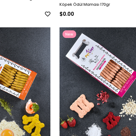
Köpek Ödül Maması 170gr
$0.00
New
Item