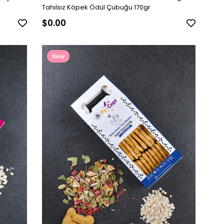
Tahılsız Köpek Ödül Çubuğu 170gr
$0.00
New
Item