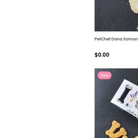
PetChef Dana Somonlu
$0.00
New
Item