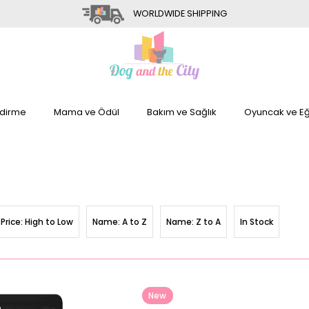
WORLDWIDE SHIPPING
dirme
Mama ve Ödül
Bakım ve Sağlık
Oyuncak ve Eğ
Price: High to Low
Name: A to Z
Name: Z to A
In Stock
New