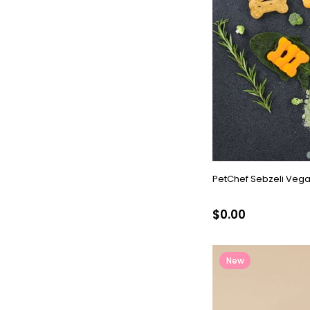
PetChef Sebzeli Vega
$0.00
New
Item