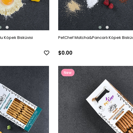
 Köpek Bisküvisi
PetChef Matcha&Pancarlı Köpek Bisküv
$0.00
New
Item