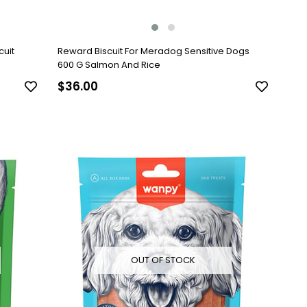
uit
Reward Biscuit For Meradog Sensitive Dogs
600 G Salmon And Rice
$36.00
OUT OF STOCK