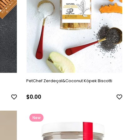
PetChef Zerdeçal&Coconut Köpek Biscotti
$0.00
New
Item