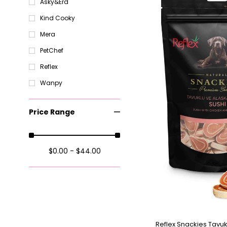
Asky&Erd
Item
Kind Cooky
Mera
PetChef
Reflex
Wanpy
Price Range
$0.00 - $44.00
Reflex Snackies Tavuk