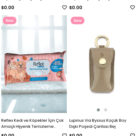
Bordo
$0.00
$0.00
New
New
Item
Item
Lupinus Via Byssus Küçük Boy
Reflex Kedi ve Köpekler İçin Çok
Dışkı Poşedi Çantası Bej
Amaçlı Hijyenik Temizleme
Mendili (50'li)
$0.00
$0.00