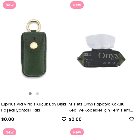
New
New
Item
Item
Lupinus Via Viridis Küçük Boy Dışkı
M-Pets Onyx Papatya Kokulu
Poşedi Çantası Haki
Kedi Ve Köpekler İçin Temizleme
Mendili 80li
$0.00
$0.00
New
New