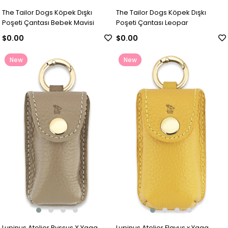
The Tailor Dogs Köpek Dışkı
The Tailor Dogs Köpek Dışkı
Poşeti Çantası Bebek Mavisi
Poşeti Çantası Leopar
$0.00
$0.00
New
New
Item
Item
Lupinus Atelier Byssus X Yaga
Lupinus Atelier Flavus x Yaga