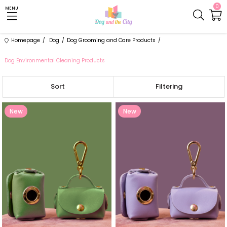
0
MENU
Homepage
Dog
Dog Grooming and Care Products
Dog Environmental Cleaning Products
Sort
Filtering
New
New
Item
Item