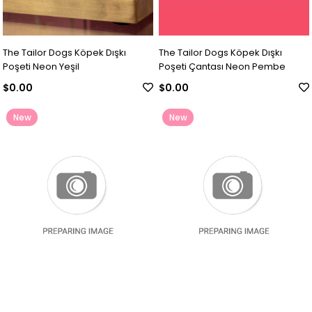
The Tailor Dogs Köpek Dışkı
The Tailor Dogs Köpek Dışkı
Poşeti Neon Yeşil
Poşeti Çantası Neon Pembe
$0.00
$0.00
New
New
Item
Item