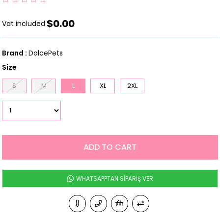
$0.00
Vat included
Brand
:
DolcePets
Size
S
M
L
XL
2XL
WHATSAPPTAN SİPARİŞ VER