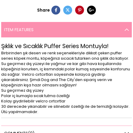
Share
ITEM FEATURES
Şıklık ve Sıcaklık Puffer Series Montuyla!
Birbirinden şık desen ve renk seçenekleriyle dikkat çeken puffer
series köpek montu, köpeğinizi sıcacık tutarken ona şıklık da katıyor.
Su geçirmez dış yüzeyi ile yağmur ve kar gibi hava koşullarında
köpeğinizi korurken, iç kısmındaki polar kumaş sayesinde konforunu
da sağlar. Velcro cırtcırtları sayesinde kolayca giydirip
çıkarabilirsiniz. Şimdi Dog and The City'den sipariş verin ve
köpeğinizin kışa hazır olmasını sağlayın!
Su geçirmez dış yüzey
Polar iç kumaşla sıcak tutma özelliği
Kolay giydirilebilir velcro cırtcırtlar
30 derecede yıkanabilir ve silinebilir özelliği ile de temizliği kolaydır.
Ütü yapılmamalıdır.