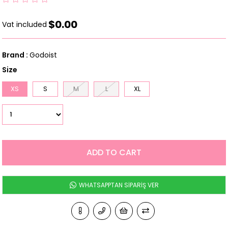
$0.00
Vat included
Brand
:
Godoist
Size
XS
S
M
L
XL
WHATSAPPTAN SİPARİŞ VER