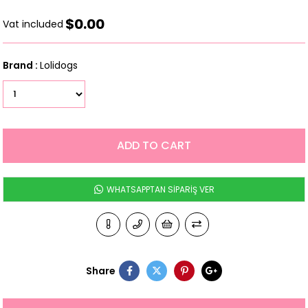
$0.00
Vat included
Brand
:
Lolidogs
WHATSAPPTAN SİPARİŞ VER
Share