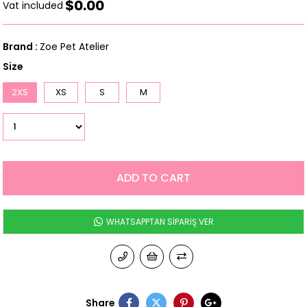
$0.00
Vat included
Brand
:
Zoe Pet Atelier
Size
2XS
XS
S
M
WHATSAPPTAN SİPARİŞ VER
Share