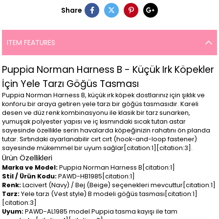
Share
ITEM FEATURES
Puppia Norman Harness B - Küçük Irk Köpekler
İçin Yele Tarzı Göğüs Tasması
Puppia Norman Harness B, küçük ırk köpek dostlarınız için şıklık ve
konforu bir araya getiren yele tarzı bir göğüs tasmasıdır. Kareli
desen ve düz renk kombinasyonu ile klasik bir tarz sunarken,
yumuşak polyester yapısı ve iç kısmındaki sıcak tutan astar
sayesinde özellikle serin havalarda köpeğinizin rahatını ön planda
tutar. Sırtındaki ayarlanabilir cırt cırt (hook-and-loop fastener)
sayesinde mükemmel bir uyum sağlar[citation:1][citation:3].
Ürün Özellikleri
Marka ve Model:
Puppia Norman Harness B[citation:1]
Stil / Ürün Kodu:
PAWD-HB1985[citation:1]
Renk:
Lacivert (Navy) / Bej (Beige) seçenekleri mevcuttur[citation:1]
Tarz:
Yele tarzı (Vest style) B modeli göğüs tasması[citation:1]
[citation:3]
Uyum:
PAWD-AL1985 model Puppia tasma kayışı ile tam