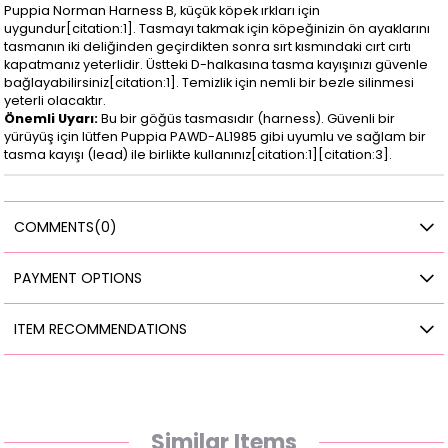
Puppia Norman Harness B, küçük köpek ırkları için
uygundur[citation:1]. Tasmayı takmak için köpeğinizin ön ayaklarını
tasmanın iki deliğinden geçirdikten sonra sırt kısmındaki cırt cırtı
kapatmanız yeterlidir. Üstteki D-halkasına tasma kayışınızı güvenle
bağlayabilirsiniz[citation:1]. Temizlik için nemli bir bezle silinmesi
yeterli olacaktır.
Önemli Uyarı:
Bu bir göğüs tasmasıdır (harness). Güvenli bir
yürüyüş için lütfen Puppia PAWD-AL1985 gibi uyumlu ve sağlam bir
tasma kayışı (lead) ile birlikte kullanınız[citation:1][citation:3].
COMMENTS
(0)
PAYMENT OPTIONS
ITEM RECOMMENDATIONS
Similar Items