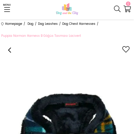
0
MENU
Homepage
Dog
Dog Leashes
Dog Chest Harnesses
Puppia Norman Harness B Göğüs Tasması Lacivert