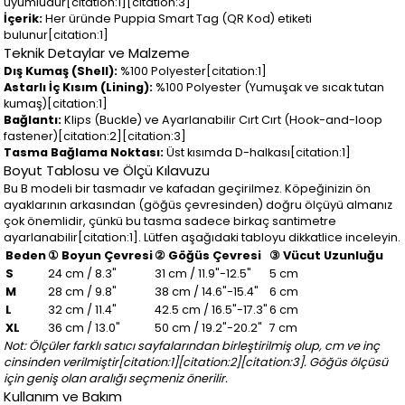
uyumludur[citation:1][citation:3]
İçerik:
Her üründe Puppia Smart Tag (QR Kod) etiketi
bulunur[citation:1]
Teknik Detaylar ve Malzeme
Dış Kumaş (Shell):
%100 Polyester[citation:1]
Astarlı İç Kısım (Lining):
%100 Polyester (Yumuşak ve sıcak tutan
kumaş)[citation:1]
Bağlantı:
Klips (Buckle) ve Ayarlanabilir Cırt Cırt (Hook-and-loop
fastener)[citation:2][citation:3]
Tasma Bağlama Noktası:
Üst kısımda D-halkası[citation:1]
Boyut Tablosu ve Ölçü Kılavuzu
Bu B modeli bir tasmadır ve kafadan geçirilmez. Köpeğinizin ön
ayaklarının arkasından (göğüs çevresinden) doğru ölçüyü almanız
çok önemlidir, çünkü bu tasma sadece birkaç santimetre
ayarlanabilir[citation:1]. Lütfen aşağıdaki tabloyu dikkatlice inceleyin.
Beden
① Boyun Çevresi
② Göğüs Çevresi
③ Vücut Uzunluğu
S
24 cm / 8.3"
31 cm / 11.9"-12.5"
5 cm
M
28 cm / 9.8"
38 cm / 14.6"-15.4"
6 cm
L
32 cm / 11.4"
42.5 cm / 16.5"-17.3"
6 cm
XL
36 cm / 13.0"
50 cm / 19.2"-20.2"
7 cm
Not: Ölçüler farklı satıcı sayfalarından birleştirilmiş olup, cm ve inç
cinsinden verilmiştir[citation:1][citation:2][citation:3]. Göğüs ölçüsü
için geniş olan aralığı seçmeniz önerilir.
Kullanım ve Bakım