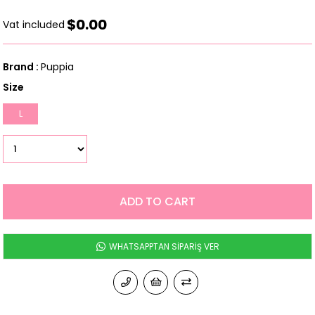
$0.00
Vat included
Brand
:
Puppia
Size
L
WHATSAPPTAN SİPARİŞ VER