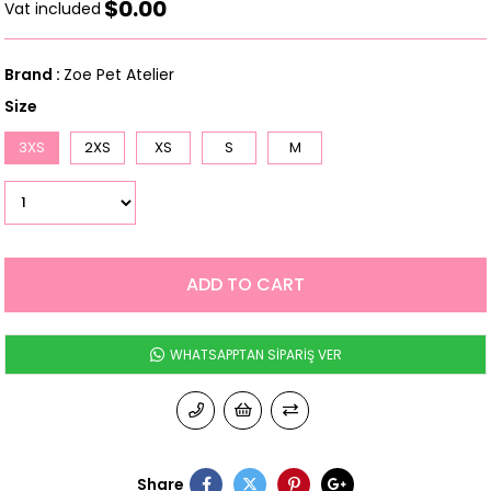
$0.00
Vat included
Brand
:
Zoe Pet Atelier
Size
3XS
2XS
XS
S
M
WHATSAPPTAN SİPARİŞ VER
Share