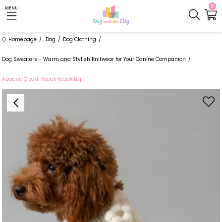
0
MENU
Homepage
Dog
Dog Clothing
Dog Sweaters - Warm and Stylish Knitwear for Your Canine Companion
Apac.co Çiçekli Köpek Kazak Bej