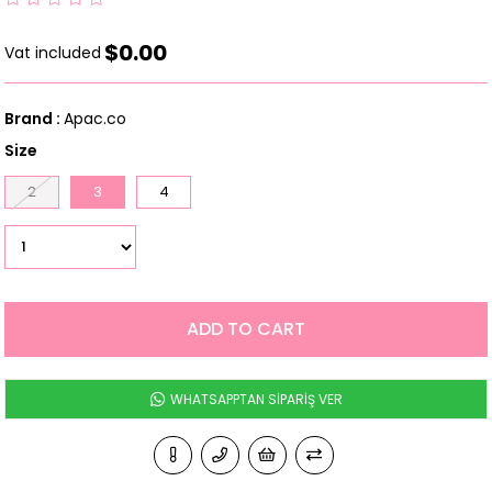
$0.00
Vat included
Brand
:
Apac.co
Size
2
3
4
WHATSAPPTAN SİPARİŞ VER