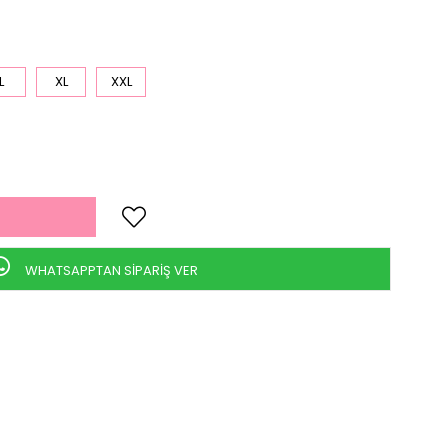
L
XL
XXL
WHATSAPPTAN SİPARİŞ VER