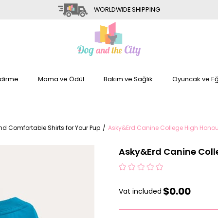
WORLDWIDE SHIPPING
dirme
Mama ve Ödül
Bakım ve Sağlık
Oyuncak ve Eğ
and Comfortable Shirts for Your Pup
Asky&Erd Canine College High Honour 
Asky&Erd Canine Colle
$0.00
Vat included