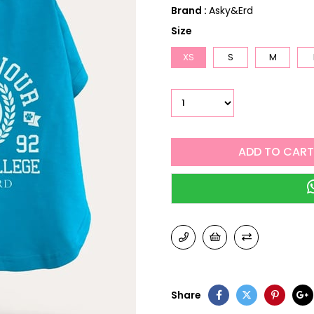
Brand
:
Asky&Erd
Size
XS
S
M
Share