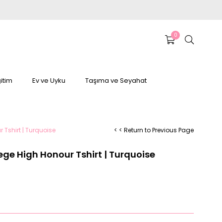
0
itim
Ev ve Uyku
Taşıma ve Seyahat
Tshirt | Turquoise
< < Return to Previous Page
ge High Honour Tshirt | Turquoise