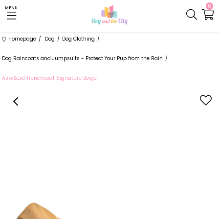
0
MENU
Homepage
Dog
Dog Clothing
Dog Raincoats and Jumpsuits - Protect Your Pup from the Rain
Asky&Erd Trenchcoat Signature Beige