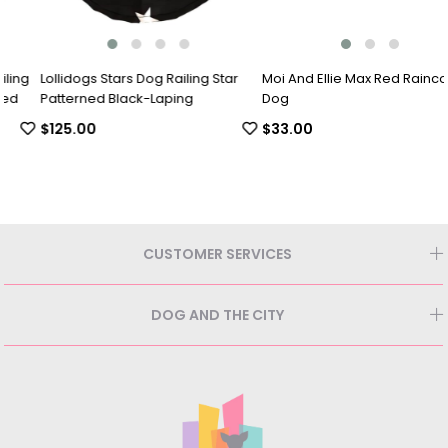
Lollidogs Stars Dog Railing Star
Moi And Ellie Max Red Raincoat
Patterned Black-Laping
Dog
$125.00
$33.00
CUSTOMER SERVICES
DOG AND THE CITY