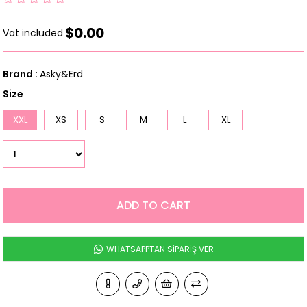
$0.00
Vat included
Brand
:
Asky&Erd
Size
XXL
XS
S
M
L
XL
WHATSAPPTAN SİPARİŞ VER